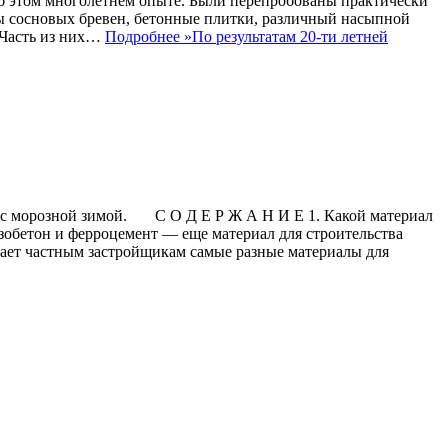
об этом многолетнем опыте. Были перепробованы практически
лы сосновых бревен, бетонные плитки, различный насыпной
 Часть из них…
Подробнее »
По результатам 20-ти летней
не с морозной зимой. С О Д Е Р Ж А Н И Е 1. Какой материал
зобетон и ферроцемент — еще материал для строительства
гает частным застройщикам самые разные материалы для