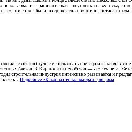
m. На них даны ссылки в конце данной статьи. Несколько слов 
ила использовались гранитные окатыши, плитки известняка, спи
я на то, что спилы были неоднократно пропитаны антисептиком.
ч или железобетон) лучше использовать при строительстве в зо
етонных блоков. 3. Кирпич или пенобетон — что лучше. 4. Желе
годня строительная индустрия интенсивно развивается и предла
зачастую…
Подробнее »
Какой материал выбрать для дома