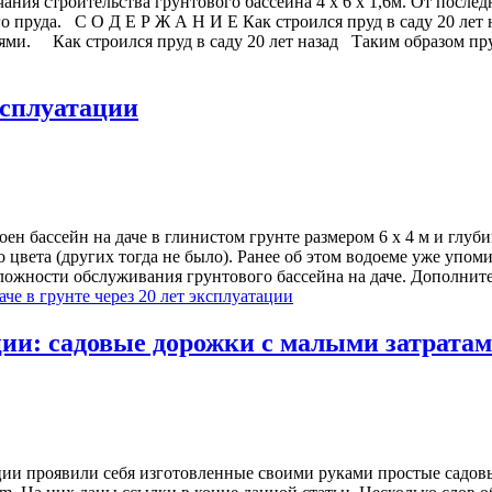
ания строительства грунтового бассейна 4 х 6 х 1,6м. От после
о пруда. С О Д Е Р Ж А Н И Е Как строился пруд в саду 20 лет 
ниями. Как строился пруд в саду 20 лет назад Таким образом п
эксплуатации
роен бассейн на даче в глинистом грунте размером 6 х 4 м и гл
 цвета (других тогда не было). Ранее об этом водоеме уже упоми
ложности обслуживания грунтового бассейна на даче. Дополните
аче в грунте через 20 лет эксплуатации
ции: садовые дорожки с малыми затрата
атации проявили себя изготовленные своими руками простые садо