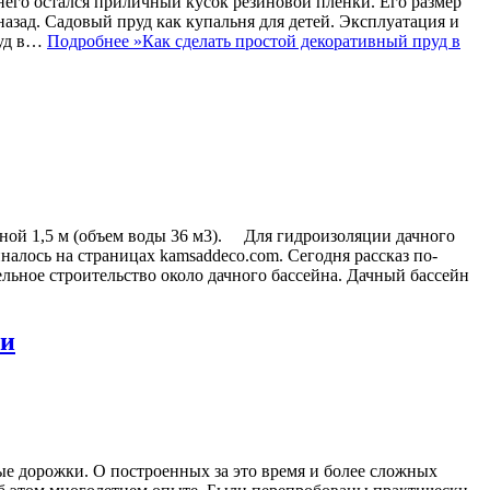
днего остался приличный кусок резиновой пленки. Его размер
назад. Садовый пруд как купальня для детей. Эксплуатация и
руд в…
Подробнее »
Как сделать простой декоративный пруд в
убиной 1,5 м (объем воды 36 м3). Для гидроизоляции дачного
налось на страницах kamsaddeco.com. Сегодня рассказ по-
льное строительство около дачного бассейна. Дачный бассейн
ми
вые дорожки. О построенных за это время и более сложных