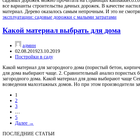
садовых дорожек можно прочитать на страницах kamsaddeco.co
все варианты строительства дачных дорожек. В качестве наст
материал. Дерево оказалось самым непрочным. И это не смотр
эксплуатации: садовые дорожки с малыми затратами
Какой материал выбрать для дома
админ
02.08.2019
23.10.2019
Постройки в саду
Какой материал для загородного дома (пористый бетон, кирпи
для дома выбирают чаще. 2. Сравнительный анализ пористых б
загородного дома. Какой материал для дома выбирают чаще Се
возведения малоэтажных домов. Но при этом производители 
1
2
3
…
5
Далее →
ПОСЛЕДНИЕ СТАТЬИ