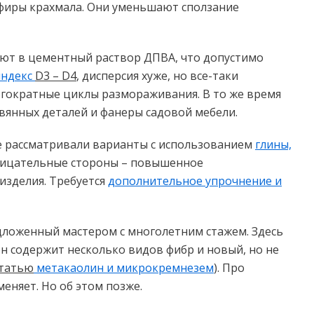
эфиры крахмала. Они уменьшают сползание
яют в цементный раствор ДПВА, что допустимо
индекс
D
3 –
D
4
, дисперсия хуже, но все-таки
огократные циклы размораживания. В то же время
евянных деталей и фанеры садовой мебели.
же рассматривали варианты с использованием
глины,
отрицательные стороны – повышенное
изделия. Требуется
дополнительное упрочнение и
дложенный мастером с многолетним стажем. Здесь
он содержит несколько видов фибр и новый, но не
татью
метакаолин и микрокремнезем
). Про
еняет. Но об этом позже.