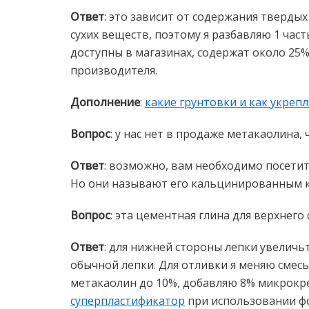
Ответ
: это зависит от содержания тверды
сухих веществ, поэтому я разбавляю 1 часть
доступны в магазинах, содержат около 25
производителя.
Дополнение
:
какие грунтовки и как укреп
Вопрос
: у нас нет в продаже метакаолина
Ответ
: возможно, вам необходимо посетит
Но они называют его кальцинированным 
Вопрос
: эта цементная глина для верхнего 
Ответ
: для нижней стороны лепки увеличьт
обычной лепки. Для отливки я меняю смесь
метакаолин до 10%, добавляю 8% микрокр
суперпластификатор
при использовании ф