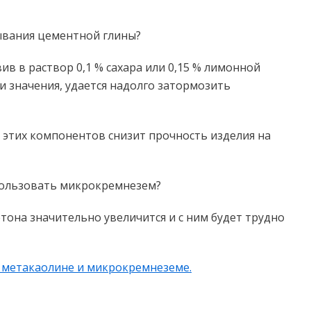
тывания цементной глины?
ив в раствор 0,1 % сахара или 0,15 % лимонной
ти значения, удается надолго затормозить
е этих компонентов снизит прочность изделия на
пользовать микрокремнезем?
етона значительно увеличится и с ним будет трудно
в метакаолине и микрокремнеземе
.