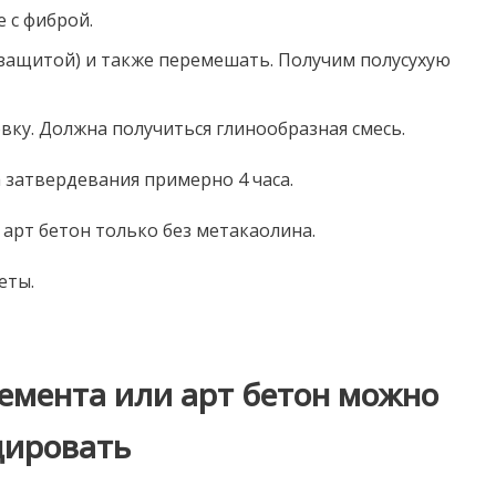
 с фиброй.
гозащитой) и также перемешать. Получим полусухую
ку. Должна получиться глинообразная смесь.
 затвердевания примерно 4 часа.
арт бетон только без метакаолина.
еты.
цемента или арт бетон можно
цировать