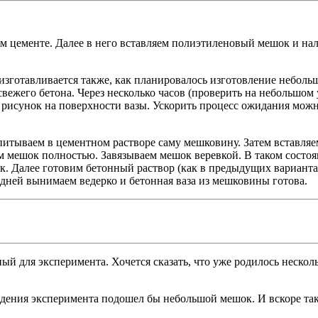
цементе. Далее в него вставляем полиэтиленовый мешок и нали
изготавливается также, как планировалось изготовление небольш
свежего бетона. Через несколько часов (проверить на небольшом 
 рисунок на поверхности вазы. Ускорить процесс ожидания мо
ропитываем в цементном растворе саму мешковину. Затем вставл
 мешок полностью. Завязываем мешок веревкой. В таком состоян
 Далее готовим бетонный раствор (как в предыдущих вариантах)
у дней вынимаем ведерко и бетонная ваза из мешковины готова.
ый для эксперимента. Хочется сказать, что уже родилось нескол
едения эксперимента подошел бы небольшой мешок. И вскоре та