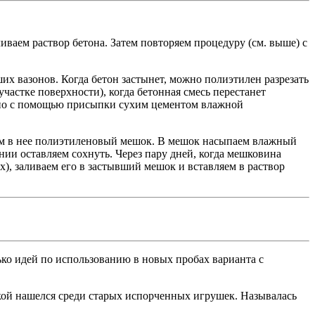
ваем раствор бетона. Затем повторяем процедуру (см. выше) с
их вазонов. Когда бетон застынет, можно полиэтилен разрезать
участке поверхности), когда бетонная смесь перестанет
жно с помощью присыпки сухим цементом влажной
яем в нее полиэтиленовый мешок. В мешок насыпаем влажный
ии оставляем сохнуть. Через пару дней, когда мешковина
, заливаем его в застывший мешок и вставляем в раствор
ько идей по использованию в новых пробах варианта с
кой нашелся среди старых испорченных игрушек. Называлась