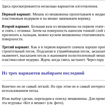
Здесь просматриваются несколько вариантов изготовления.
Первый вариант
. Мешок из мешковины пропитываем в жидком 
пластиковым ведерком и на мешке завязываем веревку.
Второй вариант
. Большая ваза из мешковины на первом этапе 
и снять с отливки. Затем на поверхность наносим тонкий слой 
прилипать к пальцам, можно куском мешковины отштамповать
поверхности.
Третий вариант
. Как и в первом варианте сначала хорошо п
строительный песок. Подсыпая и утрамбовывая песок, засыпаем
окаменеет, высыпаем песок и вынимаем полиэтиленовый мешок.
пластмассовое ведерко. Ждем, когда смесь застынет. Через пар
Из трех вариантов выбираем последний
Конечно он не самый легкий. Но при этом он и самый интересн
использованием песка.
Итак выбор сделан, переходим к поиску мешковины. Для пров
эта игрушка «Кот в мешке» (см. фото).