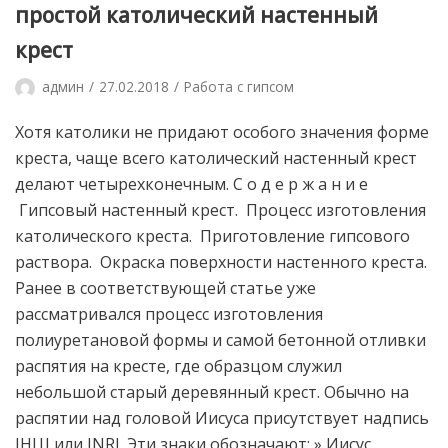
простой католический настенный
крест
админ
27.02.2018
Работа с гипсом
Хотя католики не придают особого значения форме
креста, чаще всего католический настенный крест
делают четырехконечным. С о д е р ж а н и е
Гипсовый настенный крест. Процесс изготовления
католического креста. Приготовление гипсового
раствора. Окраска поверхности настенного креста.
Ранее в соответствующей статье уже
рассматривался процесс изготовления
полиуретановой формы и самой бетонной отливки
распятия на кресте, где образцом служил
небольшой старый деревянный крест. Обычно на
распятии над головой Иисуса присутствует надпись
IHЦI или INRI. Эти знаки обозначают: » Иисус