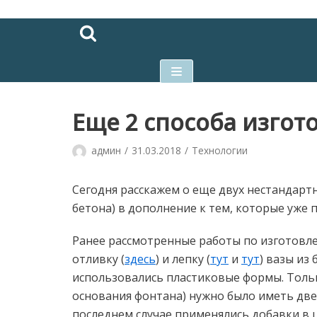
Перейти
к
содержимому
Еще 2 способа изгот
админ
31.03.2018
Технологии
Сегодня расскажем о еще двух нестандартн
бетона) в дополнение к тем, которые уже 
Ранее рассмотренные работы по изготовл
отливку (
здесь
) и лепку (
тут
и
тут
) вазы из
использовались пластиковые формы. Тольк
основания фонтана) нужно было иметь две
последнем случае применялись добавки в 