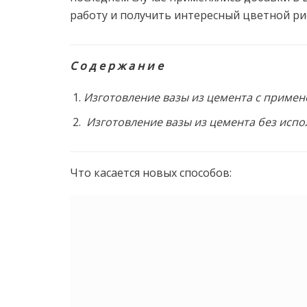
работу и получить интересный цветной ри
С о д е р ж а н и е
Изготовление вазы из цемента с приме
Изготовление вазы из цемента без исп
Что касается новых способов: