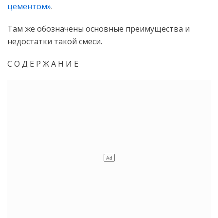
цементом»
.
Там же обозначены основные преимущества и
недостатки такой смеси.
С О Д Е Р Ж А Н И Е