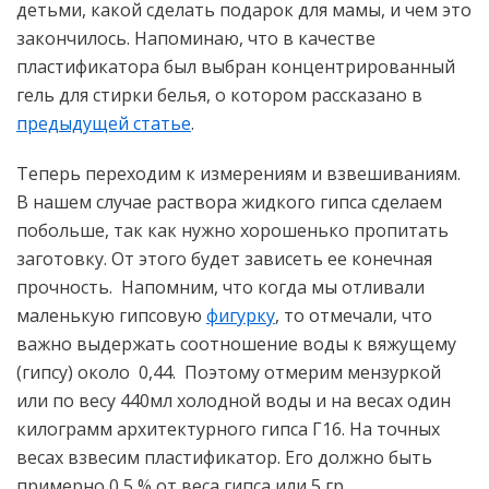
детьми, какой сделать подарок для мамы, и чем это
закончилось. Напоминаю, что в качестве
пластификатора был выбран концентрированный
гель для стирки белья, о котором рассказано в
предыдущей статье
.
Теперь переходим к измерениям и взвешиваниям.
В нашем случае раствора жидкого гипса сделаем
побольше, так как нужно хорошенько пропитать
заготовку. От этого будет зависеть ее конечная
прочность. Напомним, что когда мы отливали
маленькую гипсовую
фигурку
, то отмечали, что
важно выдержать соотношение воды к вяжущему
(гипсу) около 0,44. Поэтому отмерим мензуркой
или по весу 440мл холодной воды и на весах один
килограмм архитектурного гипса Г16. На точных
весах взвесим пластификатор. Его должно быть
примерно 0,5 % от веса гипса или 5 гр.