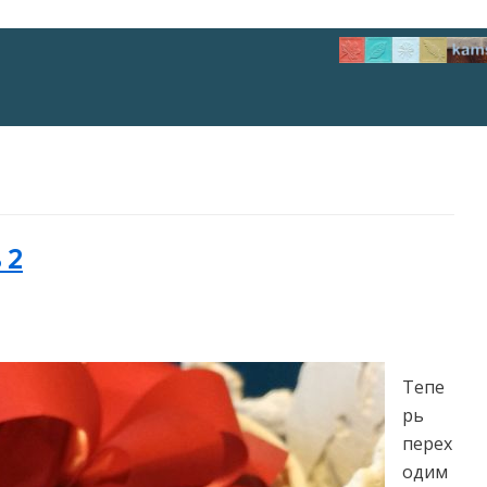
 2
Тепе
рь
перех
одим