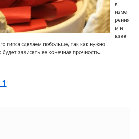
к
изме
рения
м и
взве
го гипса сделаем побольше, так как нужно
 будет зависеть ее конечная прочность.
 1