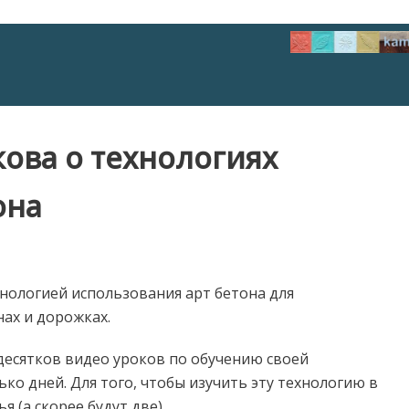
ова о технологиях
она
хнологией использования арт бетона для
ах и дорожках.
десятков видео уроков по обучению своей
ко дней. Для того, чтобы изучить эту технологию в
я (а скорее будут две).