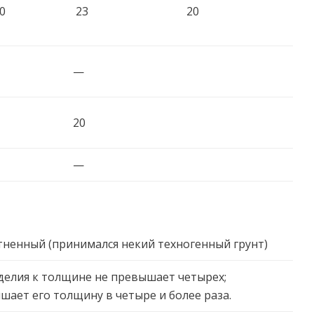
0
23
20
—
20
—
тненный (принимался некий техногенный грунт)
елия к толщине не превышает четырех;
шает его толщину в четыре и более раза.