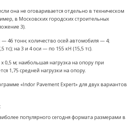
если она не оговаривается отдельно в техническом
ример, в Московских городских строительных
ожение 3).
— 46 тонн; количество осей автомобиля — 4;
тс); на 3 и 4 оси — по 155 кН (15,5 тс).
 0,5 м; наибольшая нагрузка на опору при
 1,75 средней нагрузки на опору.
рамме «Indor Pavement Expert» для двух вариантов
;
аиболее популярного сегодня формата размерами в