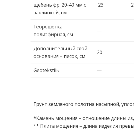
щебень фр. 20-40 мм с
23
2
заклинкой, cм
Георешетка
—
полиэфирная, cм
Дополнительный слой
20
основания – песок, cм
Geotekstilь
—
Грунт земляного полотна насыпной, упло
*Камень мощения – отношение длины изд
** Плита мощения – длина изделия превы