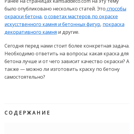
Ранее на страницах kamsaddeco.com на эту тему
было опубликовано несколько статей. Это
способы
окраски бетона
,
о советах мастеров по окраске
искусственного камня и бетонных фигур
,
покраска
декоративного камня
и другие.
Сегодня перед нами стоит более конкретная задача.
Необходимо ответить на вопросы: какая краска для
бетона лучше и от чего зависит качество окраски? А
также — можно ли изготовить краску по бетону
самостоятельно?
С О Д Е Р Ж А Н И Е